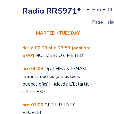
Radio RRS971*
Home
Ch
Page
si
MARTEDI/TUESDAY
dalle 00:00 alle 23:59 (ogni ora
a 00’)
NOTIZIARIO e METEO
ore 00:06
Djs THEA & IGNASI:
¡Buenas noches (o mas bien,
buenos días)! - (desde L'Estartit -
CAT – ESP)
ore 07:06
GET UP, LAZY
PEOPLE!