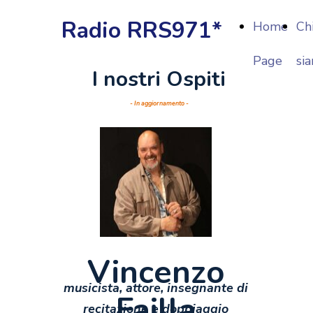
Radio RRS971*
Home
Ch
Page
si
I nostri Ospiti
- In aggiornamento -
Vincenzo
musicista, attore, insegnante di
Failla
recitazione e doppiaggio